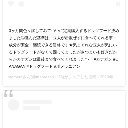
3ヶ月間色々試してみてついに定期購入するドッグフード決め
ました◎選んだ基準は、豆太が缶混ぜずに食べてくれる事・
成分が安全・継続できる価格です★気まぐれな豆太が気にい
るドッグフードがなくて困ってましたがさつまいも好きだか
らかカナガンは最後まで食べてくれました^ - ^ #カナガン #C
ANAGAN #ドッグフード #ポメラニアン
mameta
さん(@mamesan1123)がシェアした投稿 -
2019年 1月月22日午前12時46分PST