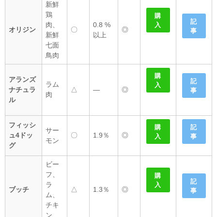
新鮮
鶏
購
記
肉、
0.8 %
入
オリジン
〇
◎
事
新鮮
以上
七面
鳥肉
購
アランズ
記
ラム
入
ナチュラ
△
―
◎
事
肉
ル
フィッシ
購
記
サー
ュ4ドッ
〇
1.9％
◎
入
事
モン
グ
ビー
フ、
購
記
ラ
入
ブッチ
△
1.3％
◎
事
ム、
チキ
ン