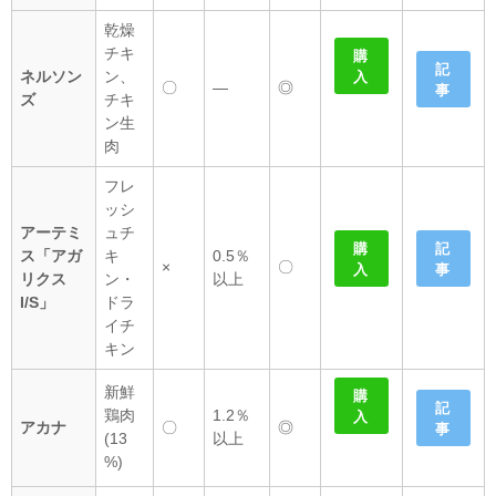
乾燥
チキ
購
記
ネルソン
ン、
入
〇
―
◎
事
ズ
チキ
ン生
肉
フレ
ッシ
アーテミ
ュチ
購
記
ス「アガ
キ
0.5％
×
〇
入
事
リクス
ン・
以上
I/S」
ドラ
イチ
キン
新鮮
購
記
鶏肉
1.2％
入
アカナ
〇
◎
事
(13
以上
%)