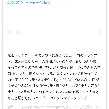
この投稿をInstagramで見る
最近ドッグフードをモグワンに変えました！ 前のドッグフー
ドが成犬用に切り替えの時期だったのと少し食いつきが悪く
なってきてたので💦 モグワンだと成分も良く安心できるので
🥰 食いつきも良くなったし残さなくなったので良かったです
👍✨ ❁⃘ ❁⃘ ❁⃘ #柴犬#豆柴#しばけん#しばいぬ#まめしば#柴
犬子犬#柴犬9ヶ月#パピー#柴犬部#柴犬マニア#柴犬大好き#
柴犬マメ#日本犬#いぬすたぐらむ #犬のいる暮らし #犬好き
さんと繋がりたい #モグワン#モグワンドッグフード
柴犬 マメ
さん(@sibaken_mamegram)がシェアした投稿 -
2019年 2月月27日午後6時43分PST