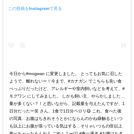
この投稿をInstagramで見る
今日から#mogwan に変更しました。 とってもお気に召した
ようで、離れないー！今まで、#カナガン でこちらも良い食
べっぷりだったけど、アレルギーや室内飼いなどを考えて、#
モグワン にしてみました。 しかも飼い主、やらかしました…
量が多くない？！と思いながら、記載量を与えたんですが、1
日分だったー笑 さん、1食で1日分ペロリ😋 これ、食べた後
の写真…お腹はちきれそうとかにならんのかね😅触るといつ
も以上にお腹が張っている気はする…そりゃいつもの倍以上
食べちゃったもんね💧 ごめんよー🙇‍♀️ #食べ過ぎ #お腹はちき