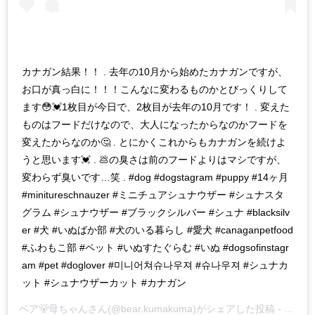
カナガン結果！！ . 去年の10月から始めたカナガンですが、
お口が真っ白に！！！こんなに変わるものかとびっくりして
ます😳💓1枚目が今日で、2枚目が去年の10月です！ . 変えた
ものはフードだけなので、大人になったからなのかフードを
変えたからなのか🤔 . とにかくこれからもカナガンを続けよ
うと思います💓 . 💩の臭さは前のフードよりはマシですが、
変わらず臭いです…笑 . #dog #dogstagram #puppy #14ヶ月
#minitureschnauzer #ミニチュアシュナウザー #シュナスタ
グラム #シュナウザー #ブラックシルバー #シュナ #blacksilv
er #犬 #いぬばか部 #犬のいる暮らし #愛犬 #canaganpetfood
#ふわもこ部 #ペット #いぬすたぐらむ #いぬ #dogsofinstagr
am #pet #doglover #미니어쳐슈나우져 #슈나우져 #シュナカ
ット #シュナウザーカット #カナガン
ベア🐻母ちゃん
さん(@bear.kumakuma)がシェアした投稿 -
2019