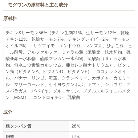
モグワンの原材料と主な成分
原材料
チキン&サーモン56%（チキン生肉21%、生サーモン12%、乾燥
チキン12%、乾燥サーモン7%、チキングレイビー2%、サーモン
オイル2%）、サツマイモ、エンドウ豆、レンズ豆、ひよこ豆、ビ
ール酵母、アルファルファ、ミネラル類（硫酸第一鉄水和物、硫
酸亜鉛一水和物、硫酸マンガン一水和物、硫酸銅（Ⅱ）五水和
物、無水ヨウ素酸カルシウム、亜セレン酸ナトリウム）、ビタミ
ン類（ビタミンA、ビタミンD、ビタミンE）、ココナッツオイ
ル、バナナ、リンゴ、海藻、クランベリー、カボチャ、カモミー
ル、マリーゴールド、セイヨウタンポポ、トマト、ショウガ、ア
スパラガス、パパイヤ、グルコサミン、メチルスルフォニルメタ
ン（MSM）、コンドロイチン、乳酸菌
成分
粗タンパク質
28％
脂質
12％