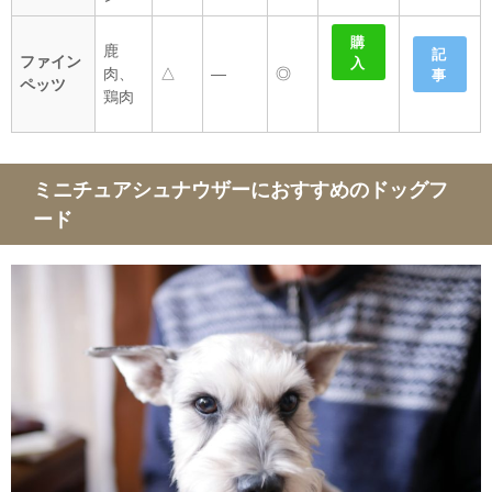
購
鹿
記
ファイン
入
肉、
△
―
◎
事
ペッツ
鶏肉
ミニチュアシュナウザーにおすすめのドッグフ
ード