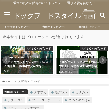
愛犬のための納得のいくドッグフード選び体験をあなたに
おすすめドッグフード
犬種別ドッグフード
目的別ドッグフード
※
本サイトはプロモーションが含まれています
おすすめドッグフード
おすすめドッグフード
K9ナチュラルドッグフードの口コ
アボダームドッグフードの口コミ
ミや評判！原材料や安全性をチェ
や評判｜原材料や安全性も紹介
ック
2018年11月14日
2018年11月25日
ホーム
犬種別ドッグフード
ミニチュアシュナウザーの餌の選び方とおすすめドッグ
犬種別ドッグフード
おすすめ
モグワン
カナガン
ナチュロル
アランズナチュラル
このこのごはん
ミニチュアシュナウザー