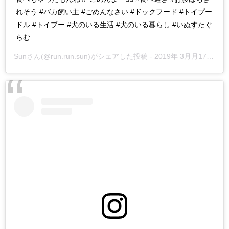
れそう #バカ飼い主 #ごめんなさい #ドックフード #トイプー
ドル #トイプー #犬のいる生活 #犬のいる暮らし #いぬすたぐ
らむ
Sun
さん(@run.run.sun)がシェアした投稿 -
2019年 3月月17日午前2時08分PDT