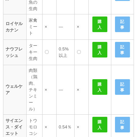
魚の
生肉
家禽
購
記
ロイヤル
ミー
×
―
×
入
事
カナン
ト
ター
購
記
ナウフレ
0.5%
キー
〇
〇
入
事
ッシュ
以上
生肉
肉類
（鶏
肉、
購
記
ウェルケ
チキ
×
―
×
入
事
ア
ンミ
ー
ル）
サイエン
トウ
購
記
ス・ダイ
モロ
×
0.54％
×
入
事
エット
コシ