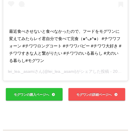
最近食べさせないと食べなかったので、フードをモグワンに
変えてみたらレイ君自分で食べて完食（๑^ڡ^๑） #チワワフ
ォーン #チワワロングコート #チワワパピー #チワワ大好き #
チワワすきな人と繋がりたい #チワワのいる暮らし #犬のい
る暮らし#モグワン
lei_lea._asami
さん(@lei_lea._asami)がシェアした投稿 -
2019年 2月月23日午前2時35分PST
モグワンの購入ページへ
モグワンの詳細ページへ