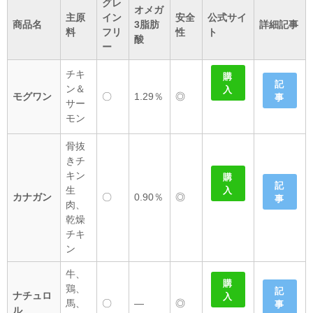
グレ
オメガ
主原
イン
安全
公式サイ
商品名
3脂肪
詳細記事
料
フリ
性
ト
酸
ー
チキ
購
記
ン＆
入
モグワン
〇
1.29％
◎
事
サー
モン
骨抜
きチ
キン
購
記
生
入
カナガン
〇
0.90％
◎
事
肉、
乾燥
チキ
ン
牛、
購
鶏、
記
ナチュロ
入
馬、
〇
―
◎
事
ル