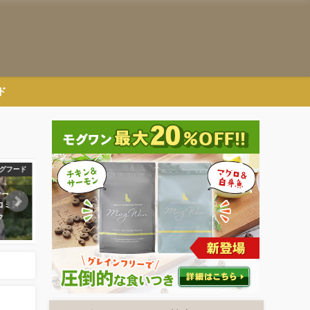
ド
グフード
犬種別ドッグフード
おすすめドッ
コミ評
豆柴の餌の選び方とおすすめドッ
アボダームドッグフードの
ク
グフード
や評判｜原材料や安全性も
2019年6月2日
2018年11月14日