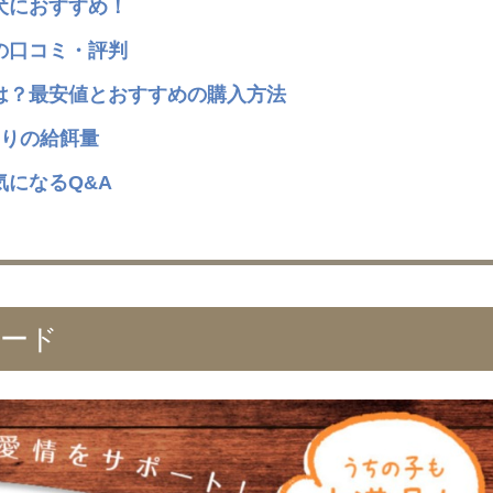
犬におすすめ！
の口コミ・評判
は？最安値とおすすめの購入方法
たりの給餌量
になるQ&A
ード