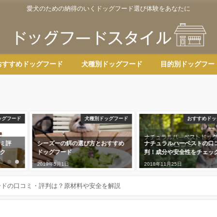
愛犬のための納得のいくドッグフード選び体験をあなたに
おすすめドッグフード
犬種別ドッグフード
目的別ドッグフー
ッグフード
犬種別ドッグフード
おすすめドッ
ミ評
シーズーの餌の選び方とおすすめ
ナチュラルハーベストの口
ク
ドッグフード
判！成分や安全性をチェッ
2019年5月1日
2018年11月25日
ードの口コミ・評判は？原材料や安全を解説