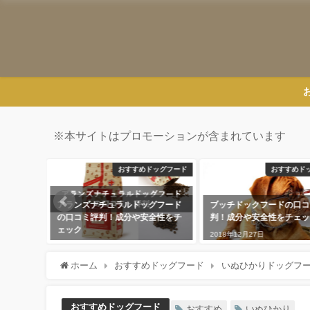
※
本サイトはプロモーションが含まれています
ッグフード
おすすめドッグフード
おすすめド
ードの口
アランズナチュラルドッグフード
ブッチドックフードの口コ
をチェッ
の口コミ評判！成分や安全性をチ
判！成分や安全性をチェッ
ェック
2018年12月27日
2018年11月25日
ホーム
おすすめドッグフード
いぬひかりドッグフ
おすすめドッグフード
おすすめ
いぬひかり