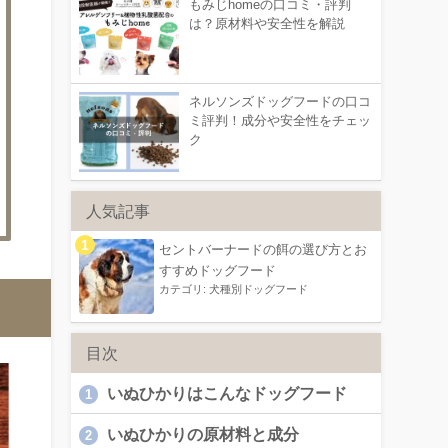
もみじhomeの口コミ・評判
は？原材料や安全性を解説
ネルソンズドッグフードの口コ
ミ評判！成分や安全性をチェッ
ク
人気記事
セントバーナードの餌の選び方とお
すすめドッグフード
カテゴリ:
犬種別ドッグフード
目次
いぬひかりはこんなドッグフード
1
いぬひかりの原材料と成分
2