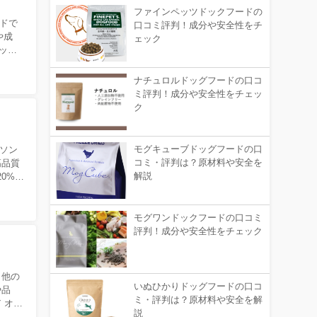
ファインペッツドックフードの
ドで
口コミ評判！成分や安全性をチ
や成
ェック
ピッコ
ナチュロルドッグフードの口コ
ミ評判！成分や安全性をチェッ
ク
モグキューブドッグフードの口
ソン
コミ・評判は？原材料や安全を
高品質
解説
0%オ
モグワンドックフードの口コミ
評判！成分や安全性をチェック
 他の
いぬひかりドッグフードの口コ
や品
ミ・評判は？原材料や安全を解
 オリ
説