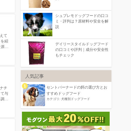
シュプレモドッグフードの口コ
ミ・評判は？原材料や安全を解
説
えて
ドを紹
デイリースタイルドッグフード
な原材
の口コミや評判｜成分や安全性
もチェック
人気記事
セントバーナードの餌の選び方とお
ナチ
すすめドッグフード
して与
カテゴリ:
犬種別ドッグフード
を調べ