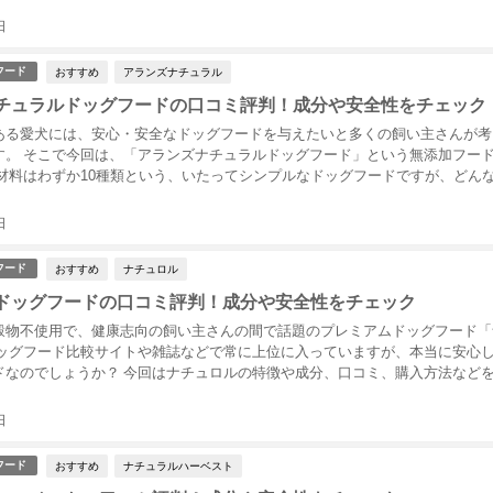
日
おすすめ
アランズナチュラル
フード
チュラルドッグフードの口コミ評判！成分や安全性をチェック
ある愛犬には、安心・安全なドッグフードを与えたいと多くの飼い主さんが考
す。 そこで今回は、「アランズナチュラルドッグフード」という無添加フー
原材料はわずか10種類という、いたってシンプルなドッグフードですが、どん
...
日
おすすめ
ナチュロル
フード
ドッグフードの口コミ評判！成分や安全性をチェック
穀物不使用で、健康志向の飼い主さんの間で話題のプレミアムドッグフード「
ドッグフード比較サイトや雑誌などで常に上位に入っていますが、本当に安心
ドなのでしょうか？ 今回はナチュロルの特徴や成分、口コミ、購入方法など
...
日
おすすめ
ナチュラルハーベスト
フード