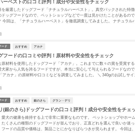
ハーベストの口コミ評判！成分や安全性をチェック
料を厳選したドッグフード「ナチュラルハーベスト」。真空パックされた特徴
のドッグフードなので、ペットショップなどで一度は見かけたことがあるので
？ 今回は、「ナチュラルハーベスト」を徹底調査してみました。 ナチュラル
ュ...
日
おすすめ
アカナ
フード
グフードの口コミや評判！原材料や安全性をチェック
な原材料を使用したドッグフード「アカナ」。これまでに数々の賞を受賞する
愛犬家から人気を誇るフードですが、本当に安心して与えられるフードなので
「アカナ」の原材料や口コミなどを調査してみました。 ＼ 340gのお試しサイ
..
日
おすすめ
銀のさら
グラン・デリ
フード
リ(銀のさら)ドッグフードの口コミ評判！成分や安全性をチェ
、愛犬の健康を維持する上で非常に重要なものです。 ペットショップやホー
、たくさんの種類のドッグフードが並んでおり、正直どれを選んで良いか迷っ
。フードの品質や価格は、製品ごとにかなりばらつきが見られます。 今回は
売さ...