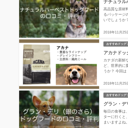
ナチュラル
高品質な原材
るパッケージ
いでしょうか
ストの特徴 ナチ
2018年11月25
おすすめドッグ
アカナドッ
カナダの新鮮
ど、世界的に
うか？ 今回は
ら購入可能！ /.
2018年11月25
おすすめドッグ
グラン・デ
毎日の食事は
ターに行くと
まいますよね
パーなどでも販