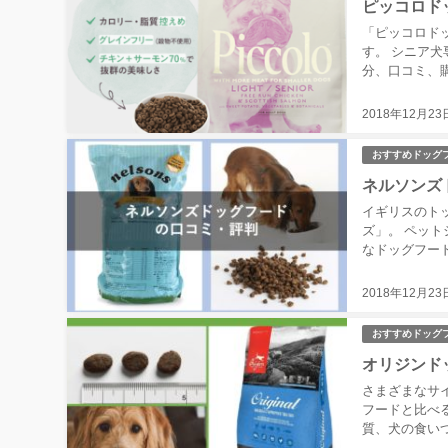
ピッコロド
「ピッコロド
す。 シニア
分、口コミ、購
ロドッ...
2018年12月23
おすすめドッグ
ネルソンズ
イギリスのト
ズ」。 ペッ
なドッグフード
フ！1袋(5...
2018年12月23
おすすめドッグ
オリジンド
さまざまなサ
フードと比べ
質、犬の食い
ジン公式サイト.