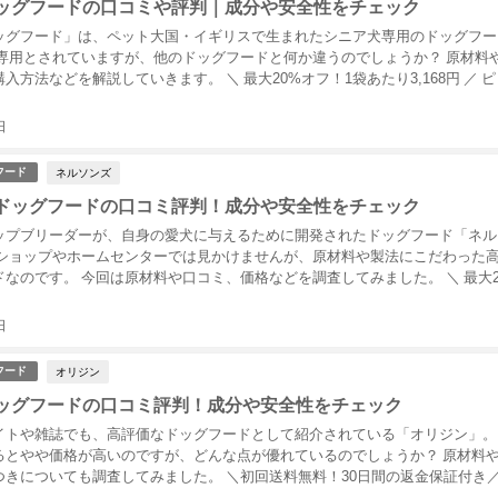
ッグフードの口コミや評判｜成分や安全性をチェック
ッグフード」は、ペット大国・イギリスで生まれたシニア犬専用のドッグフー
犬専用とされていますが、他のドッグフードと何か違うのでしょうか？ 原材料
入方法などを解説していきます。 ＼ 最大20%オフ！1袋あたり3,168円 ／ 
日
ネルソンズ
フード
ドッグフードの口コミ評判！成分や安全性をチェック
ップブリーダーが、自身の愛犬に与えるために開発されたドッグフード「ネル
トショップやホームセンターでは見かけませんが、原材料や製法にこだわった
なのです。 今回は原材料や口コミ、価格などを調査してみました。 ＼ 最大2
日
オリジン
フード
ッグフードの口コミ評判！成分や安全性をチェック
イトや雑誌でも、高評価なドッグフードとして紹介されている「オリジン」。
るとやや価格が高いのですが、どんな点が優れているのでしょうか？ 原材料
つきについても調査してみました。 ＼初回送料無料！30日間の返金保証付き／
..