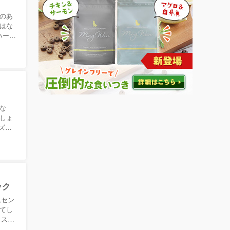
のあ
はな
ハーベ
な
しょ
ズか
ック
ムセン
てし
、スー