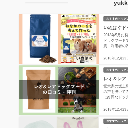
yuk
おすすめドッグ
いぬはぐド
2018年5月
ドッグフード
質、利用者の
ードの...
2018年12月23
おすすめドッグ
レオ＆レア
愛犬家の坂上
の声を覗いて
に好評なドッ
に調査してみま
2018年12月23
おすすめドッグ