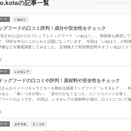
ko.kotaの記事一覧
いぬはぐ
フード
ッグフードの口コミ評判！成分や安全性をチェック
に発売されたばかりのプレミアムドッグフード「いぬはぐ」。 獣医師も推奨して
で、SNSを中心にじわじわと話題になっています。 今回は「いぬはぐ」の特
評価などを徹底調査してみました。 定期購入で初回限定85％オフ いぬはぐド
日
レオ＆レア
フード
ドッグフードの口コミや評判！原材料や安全性をチェック
忍さんがイメージキャラクターを務める国産ドッグフード「レオ＆レア」。 
みると、「食いつきが良い」「涙やけがなくなった」というコメントが多く、
グフードのようです。 今回は、レオ＆レアの原材料や成分、口コミについて
した...
日
おすすめ
ピッコロ
フード