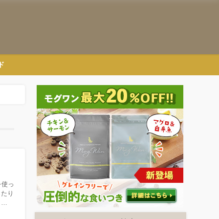
ド
を使っ
ったり
、