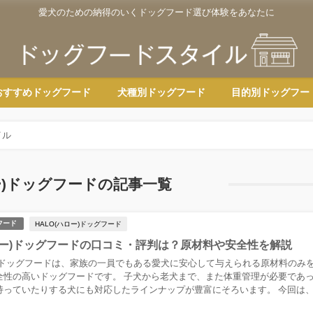
愛犬のための納得のいくドッグフード選び体験をあなたに
おすすめドッグフード
犬種別ドッグフード
目的別ドッグフー
イル
ロー)ドッグフードの記事一覧
HALO(ハロー)ドッグフード
フード
ハロー)ドッグフードの口コミ・評判は？原材料や安全性を解説
ー)ドッグフードは、家族の一員でもある愛犬に安心して与えられる原材料のみ
全性の高いドッグフードです。 子犬から老犬まで、また体重管理が必要であ
持っていたりする犬にも対応したラインナップが豊富にそろいます。 今回は
.