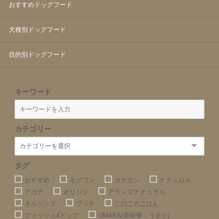
おすすめドッグフード
犬種別ドッグフード
目的別ドッグフード
キーワード
カテゴリー
タグ
おすすめ
モグワン
カナガン
ナチュロル
アカナ
オリジン
アランズナチュラル
ネルソンズ
ブッチ
このこのごはん
フィッシュ4ドッグ
UMAKA(美味華：うまか)