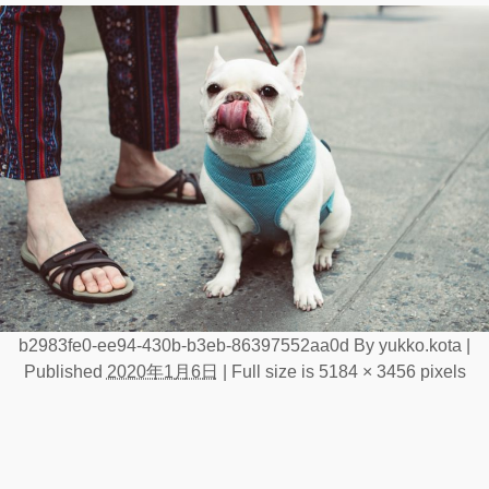
b2983fe0-ee94-430b-b3eb-86397552aa0d
By
yukko.kota
|
Published
2020年1月6日
|
Full size is
5184 × 3456
pixels